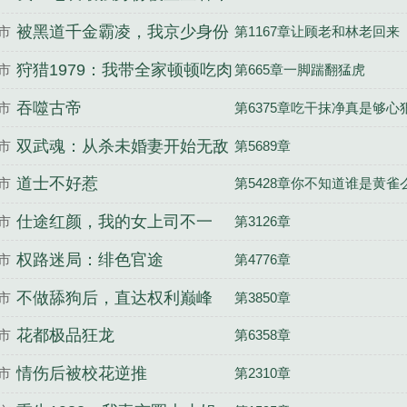
光了
被黑道千金霸凌，我京少身份
市
第1167章让顾老和林老回来
曝光
狩猎1979：我带全家顿顿吃肉
市
第665章一脚踹翻猛虎
吞噬古帝
市
第6375章吃干抹净真是够心
双武魂：从杀未婚妻开始无敌
市
第5689章
道士不好惹
市
第5428章你不知道谁是黄雀
仕途红颜，我的女上司不一
市
第3126章
般！
权路迷局：绯色官途
市
第4776章
不做舔狗后，直达权利巅峰
市
第3850章
花都极品狂龙
市
第6358章
情伤后被校花逆推
市
第2310章