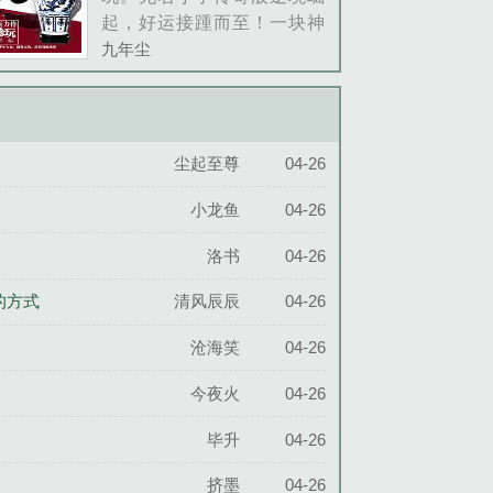
起，好运接踵而至！一块神
秘莫测的龟甲，到底蕴含着
九年尘
怎样的灵力？古玩江湖波诡
云谲，贪欲人心诡诈多变，
怎奈我奇术慧眼！无尽宝
缘，只在弹指间。......
尘起至尊
04-26
小龙鱼
04-26
洛书
04-26
的方式
清风辰辰
04-26
沧海笑
04-26
今夜火
04-26
毕升
04-26
挤墨
04-26