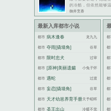
的冷酷，但依然能够
这句话，不论对刘瑕
御井烹香
钦而言，都可适用！
文案废，强行煽情非
最新入库都市小说
长，这其实就是一个
疗的逗比的爱情故事
病木逢春
都市
龙九九
都
心理学推理......
夺雨[撬墙角]
都市
谷草
都
限时忠犬
都市
过审
都
[原神]美丽遗孀
都市
小兔子怀中
都
遇蛇
都市
过渡
都
妄恋[撬墙角]
都市
谷草
都
天才幼崽养育手册
都市
天予昭晖
都
圣王出山
都市
冷暖不觉
都