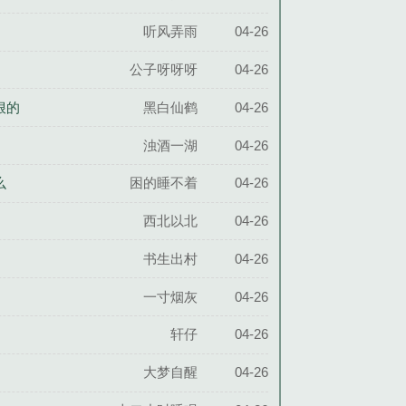
听风弄雨
04-26
公子呀呀呀
04-26
狠的
黑白仙鹤
04-26
浊酒一湖
04-26
么
困的睡不着
04-26
西北以北
04-26
书生出村
04-26
一寸烟灰
04-26
轩仔
04-26
大梦自醒
04-26