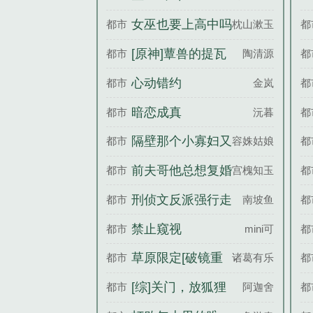
女巫也要上高中吗
都市
枕山漱玉
都
[原神]蕈兽的提瓦
都市
陶清源
都
特漫游指南
心动错约
都市
金岚
都
暗恋成真
都市
沅暮
都
隔壁那个小寡妇又
都市
容姝姑娘
都
发财了[八零]
前夫哥他总想复婚
都市
宫槐知玉
都
刑侦文反派强行走
都市
南坡鱼
都
正路
禁止窥视
都市
mini可
都
草原限定[破镜重
都市
诸葛有乐园
都
圆]
[综]关门，放狐狸
都市
阿迦舍
都