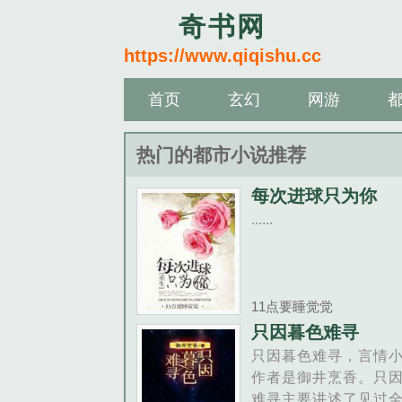
奇书网
https://www.qiqishu.cc
首页
玄幻
网游
热门的都市小说推荐
每次进球只为你
......
11点要睡觉觉
只因暮色难寻
只因暮色难寻，言情
作者是御井烹香。只
难寻主要讲述了见过