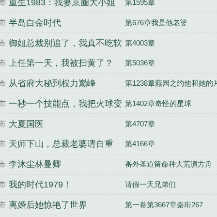
重生1983：我妻京圈大小姐
市
第1595章
半岛白金时代
市
第676章我是他老婆
御姐总裁别追了，我真不吃软
市
第4003章
饭
上任第一天，我被扫黄了？
市
第5036章
从省府大秘到权力巅峰
市
第1238章燕园之约他和她的
一秒一个技能点，我把火球变
市
第1402章奇怪的星球
禁咒
大夏国医
市
第4707章
天师下山，总裁老婆请自重
市
第4166章
李沐尘林曼卿
市
番外圣道留命种大荒演方舟
我的时代1979！
市
请假一天兄弟们
离婚后她惊艳了世界
市
第一卷第3667章秦珩267