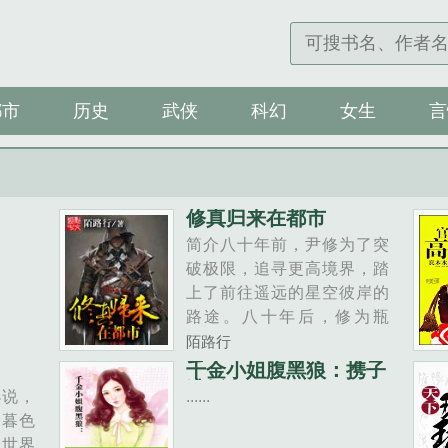
都市
历史
武侠
科幻
女生
言
修真归来在都市
简介八十年前，尹修为了突
破极限，追寻更高境界，踏
上了前往遥远的星空彼岸的
路途。八十年后，修为瓶
颈，意识到心结未了的尹修
陌路行
又从星空彼岸的修真界回到
千金小姐腹黑狼：携子
逃婚
了地球。然而，八......
小说，
......
因暮色
全世界