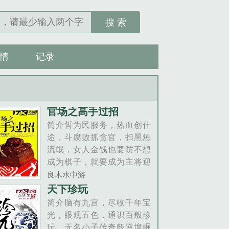
搜 索
情
记录
官场之高手过招
简介誓为民服务，热血创仕
途，斗腐败抓贪官，扫黑惩
流氓，女人金钱也要防不想
成为棋子，就要成为主将迎
难而上，踏上顶峰。连更天
良木水中游
数的右侧有个加入书架，大
天下珍玩
家请顺手点一下，那个就是
简介脑有九宫，尽收千年宝
收藏。......
光，眼观五色，通识百般珍
玩。无名小子传奇般逆境崛