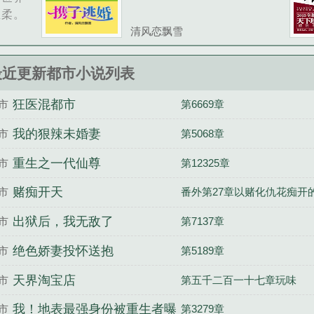
温柔。
还是沈
清风恋飘雪
我是个
常不擅
最近更新都市小说列表
放弃治
，还有
狂医混都市
市
第6669章
我的狠辣未婚妻
市
第5068章
重生之一代仙尊
市
第12325章
赌痴开天
市
番外第27章以赌化仇花痴开
出狱后，我无敌了
市
第7137章
绝色娇妻投怀送抱
市
第5189章
天界淘宝店
市
第五千二百一十七章玩味
我！地表最强身份被重生者曝
市
第3279章