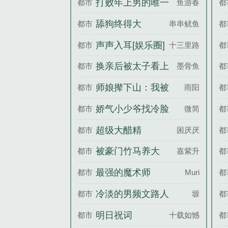
打败年上男的唯一
都市
鱼游春
都
办法
舔狗终得大
都市
串串鱿鱼丝
都
house[娱乐圈]
声声入耳[娱乐圈]
都市
十三里路
都
换亲后被太子看上
都市
墨骨鱼
都
了
师娘撵下山：我被
都市
雨阳
都
四个师姐宠上天
娇气小少爷找冷脸
都市
微简
都
攻复合后
超级大醋精
都市
困厌厌
都
被豪门竹马养大
都市
嘉紫升
都
最强的魔术师
都市
Muri
都
冷淡的男频文路人
都市
塬
都
甲他怀孕了
明日祝词
都市
十载如憾
都