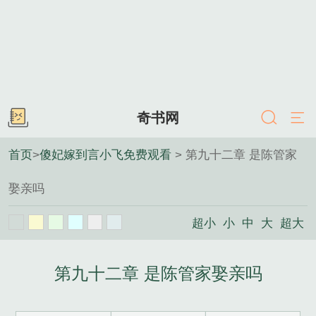
奇书网
首页
>
傻妃嫁到言小飞免费观看
> 第九十二章 是陈管家
娶亲吗
超小
小
中
大
超大
第九十二章 是陈管家娶亲吗